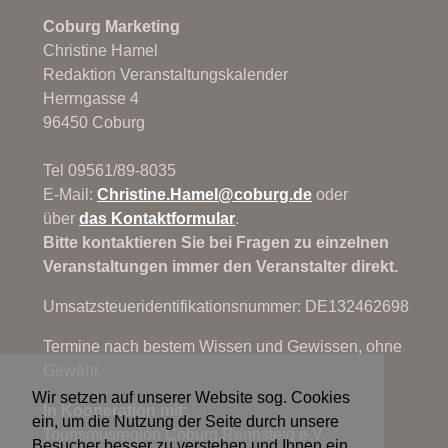
Coburg Marketing
Christine Hamel
Redaktion Veranstaltungskalender
Herrngasse 4
96450 Coburg
Tel 09561/89-8035
E-Mail:
Christine.Hamel@
coburg.de
oder
über
das Kontaktformular
.
Bitte kontaktieren Sie bei Fragen zu einzelnen
Veranstaltungen immer den Veranstalter direkt.
Umsatzsteueridentifikationsnummer: DE132462698
Termine nach bestem Wissen und Gewissen, ohne
Gewähr.
Wir setzen auf unserer Website sog. Cookies
In Kooperation mit:
ein, um die Nutzung der Seite durch unsere
Tourismusregion Coburg.Rennsteig e.V.
Besucher besser zu verstehen und Ihnen ein