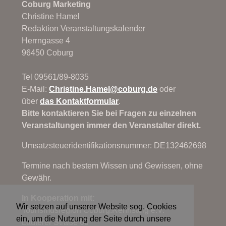
Coburg Marketing
Christine Hamel
Redaktion Veranstaltungskalender
Herrngasse 4
96450 Coburg
Tel 09561/89-8035
E-Mail:
Christine.Hamel@
coburg.de
oder
über
das Kontaktformular
.
Bitte kontaktieren Sie bei Fragen zu einzelnen
Veranstaltungen immer den Veranstalter direkt.
Umsatzsteueridentifikationsnummer: DE132462698
Termine nach bestem Wissen und Gewissen, ohne
Gewähr.
In Kooperation mit:
Wir setzen auf unserer Website sog. Cookies
Tourismusregion Coburg.Rennsteig e.V.
ein, um die Nutzung der Seite durch unsere
Lauterer Straße 60