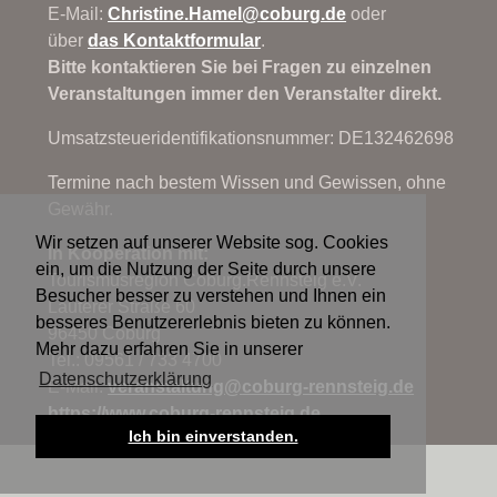
E-Mail:
Christine.Hamel@
coburg.de
oder
über
das Kontaktformular
.
Bitte kontaktieren Sie bei Fragen zu einzelnen
Veranstaltungen immer den Veranstalter direkt.
Umsatzsteueridentifikationsnummer: DE132462698
Termine nach bestem Wissen und Gewissen, ohne
Gewähr.
Wir setzen auf unserer Website sog. Cookies
In Kooperation mit:
ein, um die Nutzung der Seite durch unsere
Tourismusregion Coburg.Rennsteig e.V.
Besucher besser zu verstehen und Ihnen ein
Lauterer Straße 60
besseres Benutzererlebnis bieten zu können.
96450 Coburg
Mehr dazu erfahren Sie in unserer
Tel.: 09561 / 733 4700
Datenschutzerklärung
E-Mail:
veranstaltung@
coburg-rennsteig.de
https://www.coburg-rennsteig.de
Ich bin einverstanden.