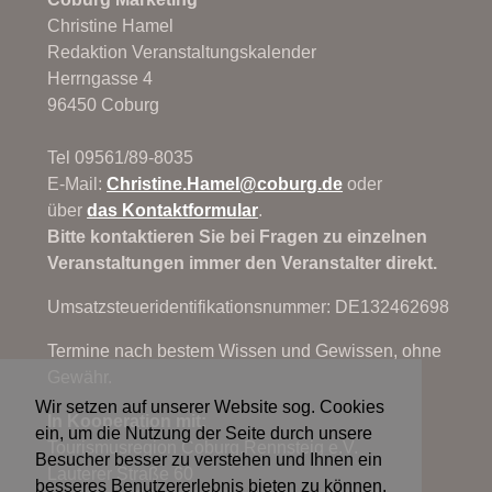
Christine Hamel
Redaktion Veranstaltungskalender
Herrngasse 4
96450 Coburg
Tel 09561/89-8035
E-Mail:
Christine.Hamel@
coburg.de
oder
über
das Kontaktformular
.
Bitte kontaktieren Sie bei Fragen zu einzelnen
Veranstaltungen immer den Veranstalter direkt.
Umsatzsteueridentifikationsnummer: DE132462698
Termine nach bestem Wissen und Gewissen, ohne
Gewähr.
Wir setzen auf unserer Website sog. Cookies
In Kooperation mit:
ein, um die Nutzung der Seite durch unsere
Tourismusregion Coburg.Rennsteig e.V.
Besucher besser zu verstehen und Ihnen ein
Lauterer Straße 60
besseres Benutzererlebnis bieten zu können.