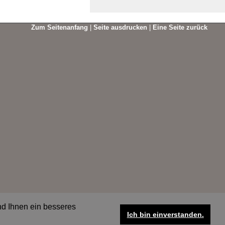
Zum Seitenanfang
|
Seite ausdrucken
|
Eine Seite zurück
nd Ihnen ein besseres
Ich bin einverstanden.