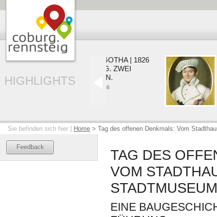
COBURG | GOTHA | 1826
V
EIN HERZOG. ZWEI
Z
RESIDENZEN.
HIGHLIGHTS
01
22.05. - 20.09.2026
Sie befinden sich hier |
Home
>
Tag des offenen Denkmals: Vom Stadtha
Feedback
TAG DES OFFE
VOM STADTHA
STADTMUSEUM
EINE BAUGESCHIC