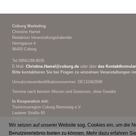
Coburg Marketing
Christine Hamel
Redaktion Veranstaltungskalender
Herrngasse 4
96450 Coburg
Tel 09561/89-8035
E-Mail:
Christine.Hamel@
coburg.de
oder über
das Kontaktformular
Bitte kontaktieren Sie bei Fragen zu einzelnen Veranstaltungen im
Umsatzsteueridentifikationsnummer: DE132462698
Termine nach bestem Wissen und Gewissen, ohne Gewähr.
In Kooperation mit:
Tourismusregion Coburg.Rennsteig e.V.
Lauterer Straße 60
96450 Coburg
Tel.: 09561 / 733 4700
Wir setzen auf unserer Website sog. Cookies ein, um die 
E-Mail:
veranstaltung@
coburg-rennsteig.de
Benutzererlebnis bieten zu können. Mehr dazu erfahren Sie
https://www.coburg-rennsteig.de