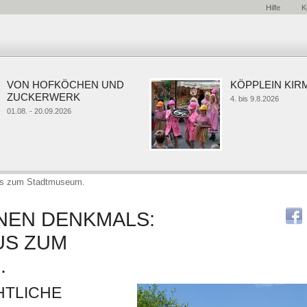
Hilfe
K
ON HOFKÖCHEN UND
KÖPPLEIN KIRME
UCKERWERK
4. bis 9.8.2026
.08. - 20.09.2026
us zum Stadtmuseum.
NEN DENKMALS:
US ZUM
.
HTLICHE