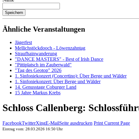
Ähnliche Veranstaltungen
Jägerfest
Mellichstöckdooch - Löwenzahntag
Straufhainwanderung
"DANCE MASTERS" - Best of Irish Dance
"Pittiplatsch im Zauberwald"
"Tag des Geotop" 2026
1. Sinfoniekonzert (Concertino): Über Berge und Wälder
1. Sinfoniekonzert: Über Berge und Wälder
14. Genusstage Coburger Land
15 Jahre Markus Krebs
Schloss Callenberg: Schlossfüh
Facebook
Twitter
Xing
E-Mail
Seite ausdrucken
Print Current Page
Eintrag vom: 28.03.2026 16:50 Uhr