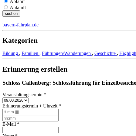
Abfahrt
Ankunft
bayern-fahrplan.de
Kategorien
Bildung
,
Familien
,
Führungen/Wanderungen
,
Geschichte
,
Highlig
Erinnerung erstellen
Schloss Callenberg: Schlossführung für Einzelbesuch
Veranstaltungstermin
*
Erinnerungstermin + Uhrzeit
*
E-Mail
*
Name
*