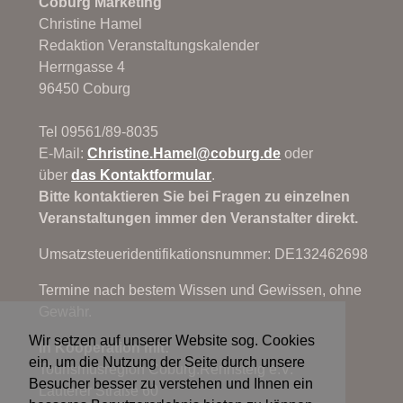
Coburg Marketing
Christine Hamel
Redaktion Veranstaltungskalender
Herrngasse 4
96450 Coburg
Tel 09561/89-8035
E-Mail:
Christine.Hamel@
coburg.de
oder
über
das Kontaktformular
.
Bitte kontaktieren Sie bei Fragen zu einzelnen
Veranstaltungen immer den Veranstalter direkt.
Umsatzsteueridentifikationsnummer: DE132462698
Termine nach bestem Wissen und Gewissen, ohne
Gewähr.
Wir setzen auf unserer Website sog. Cookies
In Kooperation mit:
ein, um die Nutzung der Seite durch unsere
Tourismusregion Coburg.Rennsteig e.V.
Besucher besser zu verstehen und Ihnen ein
Lauterer Straße 60