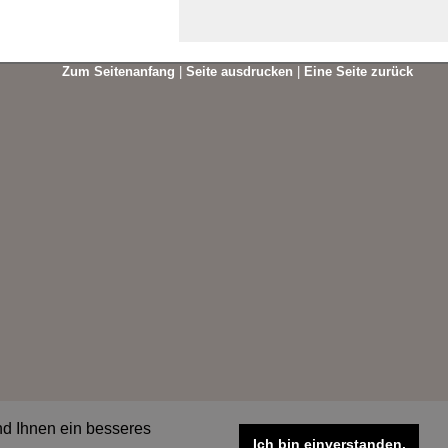
Zum Seitenanfang
|
Seite ausdrucken
|
Eine Seite zurück
nd Ihnen ein besseres
Ich bin einverstanden.