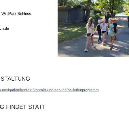
m WildPark Schloss
ch.de
NSTALTUNG
-navigation/kontakt/kontakt-und-service/ba-ferienprogramm
G FINDET STATT