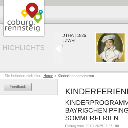
COBURG | GOTHA | 1826
V
EIN HERZOG. ZWEI
Z
RESIDENZEN.
HIGHLIGHTS
01.
22.05. - 20.09.2026
Sie befinden sich hier |
Home
>
Kinderferienprogramm
Feedback
KINDERFERIE
KINDERPROGRAMM
BAYRISCHEN PFIN
SOMMERFERIEN
Eintrag vom: 29.01.2025 11:35 Uhr