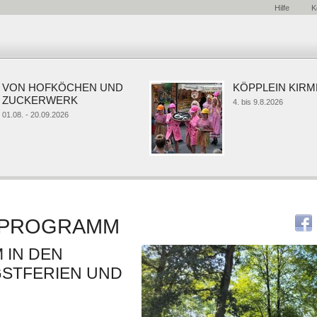
Hilfe
K
ON HOFKÖCHEN UND
KÖPPLEIN KIRMES
UCKERWERK
4. bis 9.8.2026
08. - 20.09.2026
NPROGRAMM
 IN DEN
GSTFERIEN UND