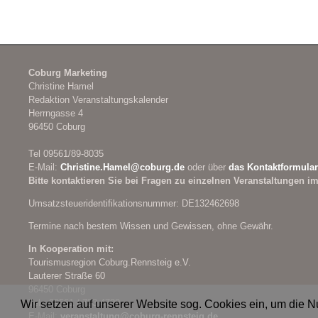
Coburg Marketing
Christine Hamel
Redaktion Veranstaltungskalender
Herrngasse 4
96450 Coburg
Tel 09561/89-8035
E-Mail:
Christine.Hamel@
coburg.de
oder über
das Kontaktformular
Bitte kontaktieren Sie bei Fragen zu einzelnen Veranstaltungen im
Umsatzsteueridentifikationsnummer: DE132462698
Termine nach bestem Wissen und Gewissen, ohne Gewähr.
In Kooperation mit:
Tourismusregion Coburg.Rennsteig e.V.
Lauterer Straße 60
96450 Coburg
Tel.: 09561 / 733 4700
Wir setzen auf unserer Website sog. Cookies ein, um die 
E-Mail:
veranstaltung@
coburg-rennsteig.de