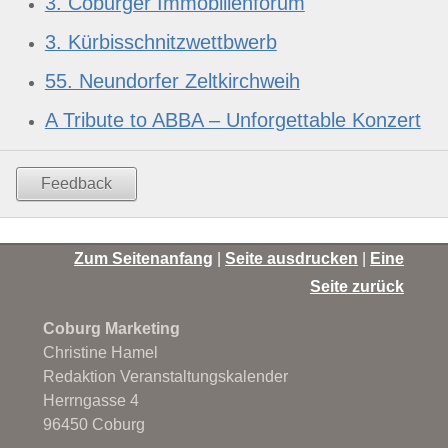
3. Coburger Immobilienforum
3. Kürbisschnitzwettbwerb
55. Neundorfer Zeltkirchweih
A Tribute to ABBA – Unforgettable Konzert
Feedback
Zum Seitenanfang
|
Seite ausdrucken
|
Eine
Seite zurück
Coburg Marketing
Christine Hamel
Redaktion Veranstaltungskalender
Herrngasse 4
96450 Coburg