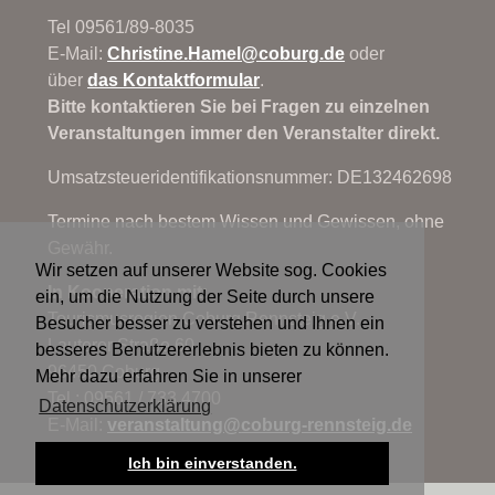
Tel 09561/89-8035
E-Mail:
Christine.Hamel@
coburg.de
oder
über
das Kontaktformular
.
Bitte kontaktieren Sie bei Fragen zu einzelnen
Veranstaltungen immer den Veranstalter direkt.
Umsatzsteueridentifikationsnummer: DE132462698
Termine nach bestem Wissen und Gewissen, ohne
Gewähr.
Wir setzen auf unserer Website sog. Cookies
In Kooperation mit:
ein, um die Nutzung der Seite durch unsere
Tourismusregion Coburg.Rennsteig e.V.
Besucher besser zu verstehen und Ihnen ein
Lauterer Straße 60
besseres Benutzererlebnis bieten zu können.
96450 Coburg
Mehr dazu erfahren Sie in unserer
Tel.: 09561 / 733 4700
Datenschutzerklärung
E-Mail:
veranstaltung@
coburg-rennsteig.de
https://www.coburg-rennsteig.de
Ich bin einverstanden.