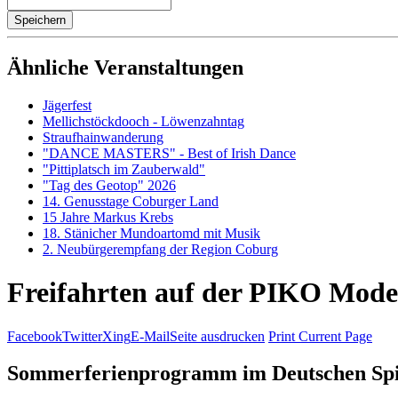
Ähnliche Veranstaltungen
Jägerfest
Mellichstöckdooch - Löwenzahntag
Straufhainwanderung
"DANCE MASTERS" - Best of Irish Dance
"Pittiplatsch im Zauberwald"
"Tag des Geotop" 2026
14. Genusstage Coburger Land
15 Jahre Markus Krebs
18. Stänicher Mundoartomd mit Musik
2. Neubürgerempfang der Region Coburg
Freifahrten auf der PIKO Model
Facebook
Twitter
Xing
E-Mail
Seite ausdrucken
Print Current Page
Sommerferienprogramm im Deutschen Sp