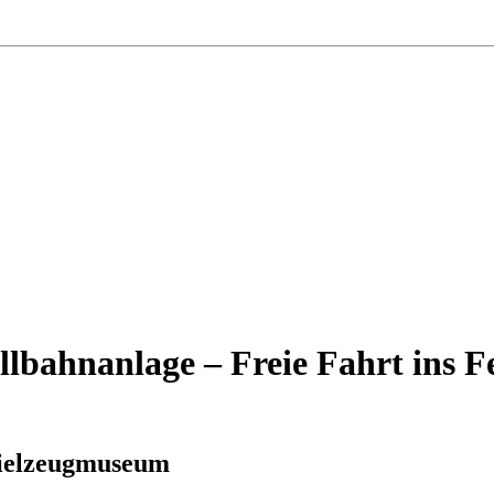
lbahnanlage – Freie Fahrt ins F
ielzeugmuseum