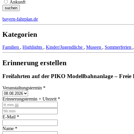
Ankunft
bayern-fahrplan.de
Kategorien
Familien
,
Highlights
,
Kinder/Jugendliche
,
Museen
,
Sommerferien
Erinnerung erstellen
Freifahrten auf der PIKO Modellbahnanlage – Freie F
Veranstaltungstermin
*
Erinnerungstermin + Uhrzeit
*
E-Mail
*
Name
*