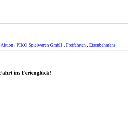
,
Aktion
,
PIKO Spielwaren GmbH
,
Freifahrten
,
Eisenbahnfans
ahrt ins Ferienglück!