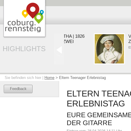
COBURG | GOTHA | 1826
VO
EIN HERZOG. ZWEI
ZU
RESIDENZEN.
HIGHLIGHTS
01.08.
22.05. - 20.09.2026
Sie befinden sich hier |
Home
>
Eltern Teenager Erlebnistag
Feedback
ELTERN TEEN
ERLEBNISTAG
EURE GEMEINSAME
DER GITARRE
Eintrag vom: 28.04.2026 14:11 Uhr