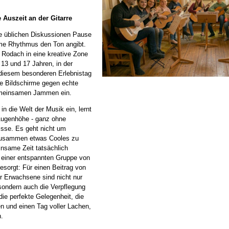
Auszeit an der Gitarre
ie üblichen Diskussionen Pause
me Rhythmus den Ton angibt.
 Rodach in eine kreative Zone
 13 und 17 Jahren, in der
n diesem besonderen Erlebnistag
die Bildschirme gegen echte
emeinsamen Jammen ein.
 in die Welt der Musik ein, lernt
Augenhöhe - ganz ohne
isse. Es geht nicht um
 zusammen etwas Cooles zu
nsame Zeit tatsächlich
einer entspannten Gruppe von
esorgt: Für einen Beitrag von
r Erwachsene sind nicht nur
sondern auch die Verpflegung
die perfekte Gelegenheit, die
n und einen Tag voller Lachen,
.