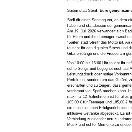
Saiten statt Streit:
Eure gemeinsame 
Stell dir einen Sonntag vor, an dem d
haben und stattdessen der gemeinsa
Am 19. Juli 2026 verwandelt sich Bad
für Eltern und ihre Teenager zwischen
“Saiten statt Streit” das Motto ist. A
tauscht ihr den digitalen Stress und 
Gitarrenklänge und die Freude am g
Von 10:00 bis 16:00 Uhr taucht ihr tief
echte Songs und begegnet euch auf 
Leistungsdruck oder nötige Vorkenntn
Perfektion, sondern um das Gefühl,
erschaffen und zu zeigen, dass gemei
verdammt viel Spaß machen kann. In 
maximal 12 Teilnehmern ist für alles g
165,00 € für Teenager und 185,00 € fü
die musikalischen Erfolgserlebnisse, 
inklusive Getränke abgedeckt. Es ist 
Verbindung zueinander neu zu stimme
Musik und echter Momente zu erleben