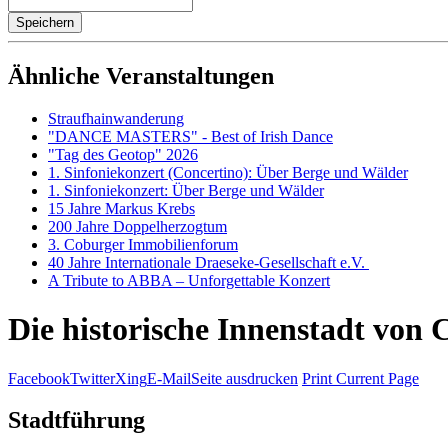
Ähnliche Veranstaltungen
Straufhainwanderung
"DANCE MASTERS" - Best of Irish Dance
"Tag des Geotop" 2026
1. Sinfoniekonzert (Concertino): Über Berge und Wälder
1. Sinfoniekonzert: Über Berge und Wälder
15 Jahre Markus Krebs
200 Jahre Doppelherzogtum
3. Coburger Immobilienforum
40 Jahre Internationale Draeseke-Gesellschaft e.V.
A Tribute to ABBA – Unforgettable Konzert
Die historische Innenstadt von
Facebook
Twitter
Xing
E-Mail
Seite ausdrucken
Print Current Page
Stadtführung