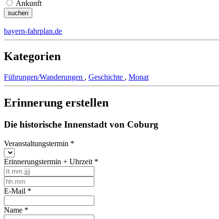
Ankunft
bayern-fahrplan.de
Kategorien
Führungen/Wanderungen
,
Geschichte
,
Monat
Erinnerung erstellen
Die historische Innenstadt von Coburg
Veranstaltungstermin
*
Erinnerungstermin + Uhrzeit
*
E-Mail
*
Name
*