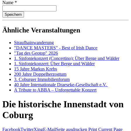
Name
*
Ähnliche Veranstaltungen
Straufhainwanderung
"DANCE MASTERS" - Best of Irish Dance
"Tag des Geotop" 2026
1. Sinfoniekonzert (Concertino): Über Berge und Wälder
1. Sinfoniekonzert: Über Berge und Wälder
15 Jahre Markus Krebs
200 Jahre Doppelherzogtum
3. Coburger Immobilienforum
40 Jahre Internationale Draeseke-Gesellschaft e.V.
A Tribute to ABBA – Unforgettable Konzert
Die historische Innenstadt von
Coburg
Facebook
Twitter
Xing
E-Mail
Seite ausdrucken
Print Current Page