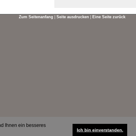
Zum Seitenanfang
|
Seite ausdrucken
|
Eine Seite zurück
nd Ihnen ein besseres
Ich bin einverstanden.