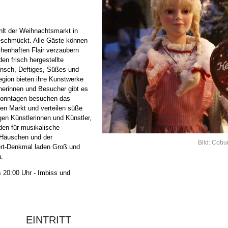
hlt der Weihnachtsmarkt in
eschmückt. Alle Gäste können
enhaften Flair verzaubern
n frisch hergestellte
nsch, Deftiges, Süßes und
gion bieten ihre Kunstwerke
herinnen und Besucher gibt es
 Sonntagen besuchen das
en Markt und verteilen süße
en Künstlerinnen und Künstler,
den für musikalische
 Häuschen und der
Bild: Cobu
ert-Denkmal laden Groß und
.
s 20:00 Uhr - Imbiss und
EINTRITT