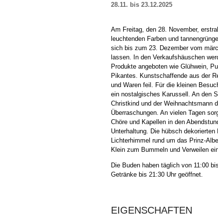
28.11. bis 23.12.2025
Am Freitag, den 28. November, erstra
leuchtenden Farben und tannengrüng
sich bis zum 23. Dezember vom märch
lassen. In den Verkaufshäuschen werde
Produkte angeboten wie Glühwein, Pu
Pikantes. Kunstschaffende aus der Re
und Waren feil. Für die kleinen Besuc
ein nostalgisches Karussell. An den
Christkind und der Weihnachtsmann d
Überraschungen. An vielen Tagen sorg
Chöre und Kapellen in den Abendstun
Unterhaltung. Die hübsch dekorierten
Lichterhimmel rund um das Prinz-Alb
Klein zum Bummeln und Verweilen ein
Die Buden haben täglich von 11:00 bi
Getränke bis 21:30 Uhr geöffnet.
EIGENSCHAFTEN