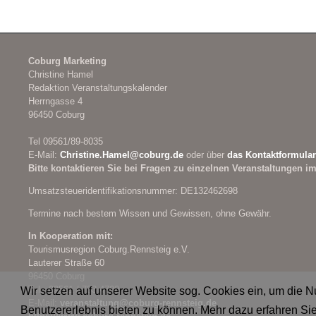
Coburg Marketing
Christine Hamel
Redaktion Veranstaltungskalender
Herrngasse 4
96450 Coburg
Tel 09561/89-8035
E-Mail:
Christine.Hamel@
coburg.de
oder über
das Kontaktformular
Bitte kontaktieren Sie bei Fragen zu einzelnen Veranstaltungen im
Umsatzsteueridentifikationsnummer: DE132462698
Termine nach bestem Wissen und Gewissen, ohne Gewähr.
In Kooperation mit:
Tourismusregion Coburg.Rennsteig e.V.
Lauterer Straße 60
96450 Coburg
Tel.: 09561 / 733 4700
Wir setzen auf unserer Website sog. Cookies ein, um die 
E-Mail:
veranstaltung@
coburg-rennsteig.de
Benutzererlebnis bieten zu können. Mehr dazu erfahren Sie