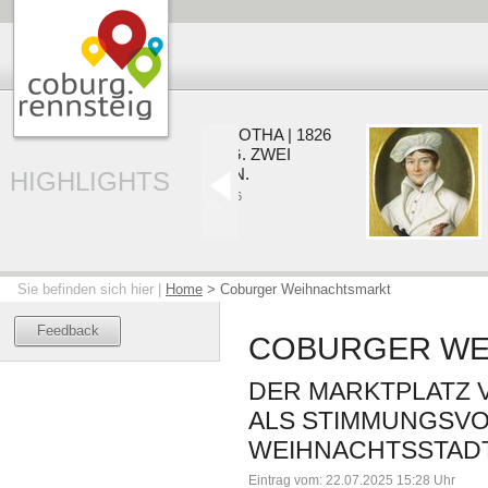
COBURG | GOTHA | 1826
V
EIN HERZOG. ZWEI
Z
RESIDENZEN.
HIGHLIGHTS
01.
22.05. - 20.09.2026
Sie befinden sich hier |
Home
>
Coburger Weihnachtsmarkt
Feedback
COBURGER WE
DER MARKTPLATZ
ALS STIMMUNGSVO
WEIHNACHTSSTAD
Eintrag vom: 22.07.2025 15:28 Uhr