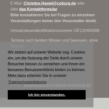
E-Mail:
Christine.Hamel@
coburg.de
oder
über
das Kontaktformular
.
Bitte kontaktieren Sie bei Fragen zu einzelnen
Veranstaltungen immer den Veranstalter direkt.
Umsatzsteueridentifikationsnummer: DE132462698
Termine nach bestem Wissen und Gewissen, ohne
Gewähr.
Wir setzen auf unserer Website sog. Cookies
In Kooperation mit:
ein, um die Nutzung der Seite durch unsere
Tourismusregion Coburg.Rennsteig e.V.
Besucher besser zu verstehen und Ihnen ein
Lauterer Straße 60
besseres Benutzererlebnis bieten zu können.
96450 Coburg
Mehr dazu erfahren Sie in unserer
Tel.: 09561 / 733 4700
Datenschutzerklärung
E-Mail:
veranstaltung@
coburg-rennsteig.de
https://www.coburg-rennsteig.de
Ich bin einverstanden.