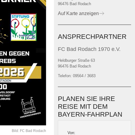
96476 Bad Rodach
Auf Karte anzeigen
ANSPRECHPARTNER
FC Bad Rodach 1970 e.V.
Heldburger Straße 63
96476 Bad Rodach
Telefon: 09564 / 3683
PLANEN SIE IHRE
REISE MIT DEM
BAYERN-FAHRPLAN
Bild: FC Bad Rodach
Von: