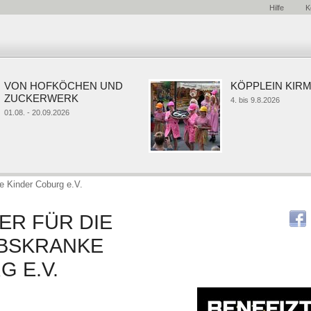
Hilfe
K
VON HOFKÖCHEN UND
KÖPPLEIN KIRME
ZUCKERWERK
4. bis 9.8.2026
1.08. - 20.09.2026
ke Kinder Coburg e.V.
ER FÜR DIE
EBSKRANKE
 E.V.