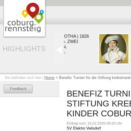
COBURG | GOTHA | 1826
EIN HERZOG. ZWEI
RESIDENZEN.
HIGHLIGHTS
0
22.05. - 20.09.2026
Sie befinden sich hier |
Home
>
Benefiz Turnier für die Stiftung krebskran
Feedback
BENEFIZ TURNI
STIFTUNG KR
KINDER COBURG
Eintrag vom: 16.02.2026 09:20 Uhr
SV Elektro Veilsdorf