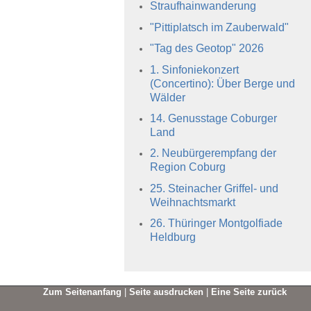
Straufhainwanderung
"Pittiplatsch im Zauberwald"
"Tag des Geotop" 2026
1. Sinfoniekonzert
(Concertino): Über Berge und
Wälder
14. Genusstage Coburger
Land
2. Neubürgerempfang der
Region Coburg
25. Steinacher Griffel- und
Weihnachtsmarkt
26. Thüringer Montgolfiade
Heldburg
Zum Seitenanfang
|
Seite ausdrucken
|
Eine Seite zurück