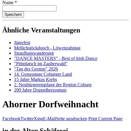
Name
*
Ähnliche Veranstaltungen
Jägerfest
Mellichstöckdooch - Löwenzahntag
Straufhainwanderung
"DANCE MASTERS" - Best of Irish Dance
"Pittiplatsch im Zauberwald"
"Tag des Geotop" 2026
14. Genusstage Coburger Land
15 Jahre Markus Krebs
2. Neubürgerempfang der Region Coburg
200 Jahre Doppelherzogtum
Ahorner Dorfweihnacht
Facebook
Twitter
Xing
E-Mail
Seite ausdrucken
Print Current Page
in der Alten Schäferei