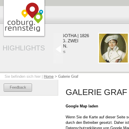
COBURG | GOTHA | 1826
EIN HERZOG. ZWEI
RESIDENZEN.
HIGHLIGHTS
22.05. - 20.09.2026
Sie befinden sich hier |
Home
>
Galerie Graf
Feedback
GALERIE GRAF
Google Map laden
Wenn Sie die Karte auf dieser Seite
durch den Betreiber gesetzt. Daher ist
Datenschutzerklärung von Google Map