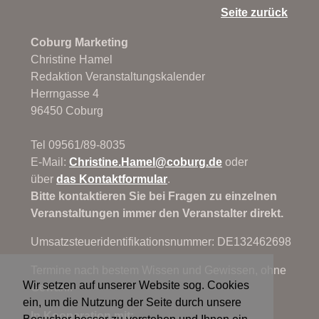
Seite zurück
Coburg Marketing
Christine Hamel
Redaktion Veranstaltungskalender
Herrngasse 4
96450 Coburg
Tel 09561/89-8035
E-Mail:
Christine.Hamel@
coburg.de
oder
über
das Kontaktformular
.
Bitte kontaktieren Sie bei Fragen zu einzelnen
Veranstaltungen immer den Veranstalter direkt.
Umsatzsteueridentifikationsnummer: DE132462698
Termine nach bestem Wissen und Gewissen, ohne
Wir setzen auf unserer Website sog. Cookies
Gewähr.
ein, um die Nutzung der Seite durch unsere
In Kooperation mit: