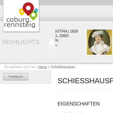
COBURG | GOTHA | 1826
EIN HERZOG. ZWEI
RESIDENZEN.
HIGHLIGHTS
22.05. - 20.09.2026
Sie befinden sich hier |
Home
>
Schießhausplatz
Feedback
SCHIESSHAUSP
EIGENSCHAFTEN