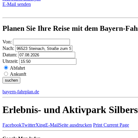
E-Mail senden
Planen Sie Ihre Reise mit dem Bayern-Fah
Von:
Nach:
Datum:
Uhrzeit:
Abfahrt
Ankunft
bayern-fahrplan.de
Erlebnis- und Aktivpark Silbers
Facebook
Twitter
Xing
E-Mail
Seite ausdrucken
Print Current Page