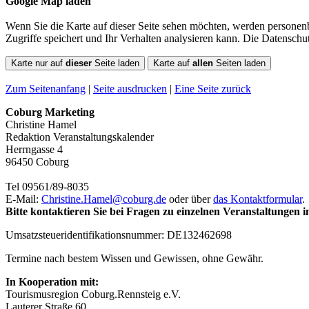
Google Map laden
Wenn Sie die Karte auf dieser Seite sehen möchten, werden personenb
Zugriffe speichert und Ihr Verhalten analysieren kann. Die Datensch
Karte nur auf
dieser
Seite laden
Karte auf
allen
Seiten laden
Zum Seitenanfang
|
Seite ausdrucken
|
Eine Seite zurück
Coburg Marketing
Christine Hamel
Redaktion Veranstaltungskalender
Herrngasse 4
96450 Coburg
Tel 09561/89-8035
E-Mail:
Christine.Hamel@
coburg.de
oder über
das Kontaktformular
.
Bitte kontaktieren Sie bei Fragen zu einzelnen Veranstaltungen 
Umsatzsteueridentifikationsnummer: DE132462698
Termine nach bestem Wissen und Gewissen, ohne Gewähr.
In Kooperation mit:
Tourismusregion Coburg.Rennsteig e.V.
Lauterer Straße 60