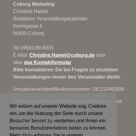
Coburg Marketing
Christine Hamel
Redaktion Veranstaltungskalender
Herrngasse 4
96450 Coburg
Tel 09561/89-8035
E-Mail:
Christine.Hamel@
coburg.de
oder
über
das Kontaktformular
.
Bitte kontaktieren Sie bei Fragen zu einzelnen
Veranstaltungen immer den Veranstalter direkt.
Umsatzsteueridentifikationsnummer: DE132462698
Termine nach bestem Wissen und Gewissen, ohne
Wir setzen auf unserer Website sog. Cookies
Gewähr.
ein, um die Nutzung der Seite durch unsere
In Kooperation mit:
Besucher besser zu verstehen und Ihnen ein
Tourismusregion Coburg.Rennsteig e.V.
besseres Benutzererlebnis bieten zu können.
Lauterer Straße 60
Mehr dazu erfahren Sie in unserer