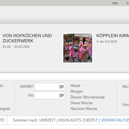
Hilfe
K
N HOFKÖCHEN UND
KÖPPLEIN KIRMES
CKERWERK
4. bis 9.8.2026
8. - 20.09.2026
ts
Heute
WANN?
Wo
Morgen
bis
Dieses Wochenende
Diese Woche
Von
eignet
Nächste Woche
TE
Sortieren nach:
UHRZEIT
|
HIGHLIGHTS ZUERST
|
VERANSTALTU