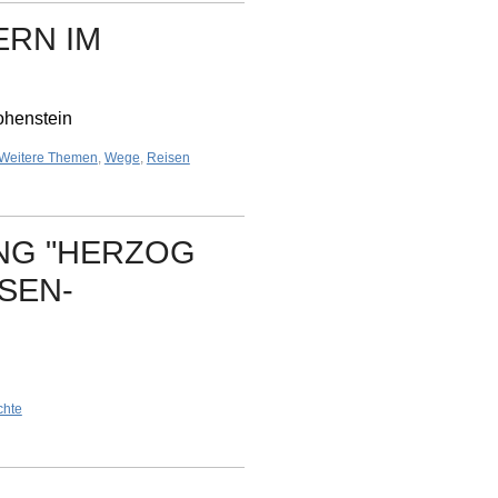
ERN IM
ohenstein
Weitere Themen
,
Wege
,
Reisen
NG "HERZOG
SEN-
chte