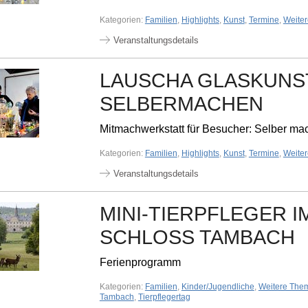
Kategorien:
Familien
,
Highlights
,
Kunst
,
Termine
,
Weite
Veranstaltungsdetails
LAUSCHA GLASKUNST
SELBERMACHEN
Mitmachwerkstatt für Besucher: Selber mac
Kategorien:
Familien
,
Highlights
,
Kunst
,
Termine
,
Weite
Veranstaltungsdetails
MINI-TIERPFLEGER I
SCHLOSS TAMBACH
Ferienprogramm
Kategorien:
Familien
,
Kinder/Jugendliche
,
Weitere The
Tambach
,
Tierpflegertag