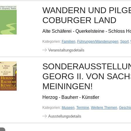
WANDERN UND PILG
COBURGER LAND
Alte Schäferei - Querkelsteine - Schloss H
Kategorien:
Familien
,
Führungen/Wanderungen
,
Sport
,
Veranstaltungsdetails
SONDERAUSSTELLU
GEORG II. VON SACH
MEININGEN!
Herzog - Bauherr - Künstler
Kategorien:
Museen
,
Termine
,
Weitere Themen
,
Geschi
Ausstellungsdetails