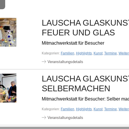
LAUSCHA GLASKUNST
FEUER UND GLAS
Mitmachwerkstatt für Besucher
Kategorien:
Familien
,
Highlights
,
Kunst
,
Termine
,
Weite
Veranstaltungsdetails
LAUSCHA GLASKUNST
SELBERMACHEN
Mitmachwerkstatt für Besucher: Selber mac
Kategorien:
Familien
,
Highlights
,
Kunst
,
Termine
,
Weite
Veranstaltungsdetails