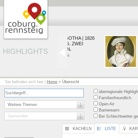
COBURG | GOTHA | 1826
VO
EIN HERZOG. ZWEI
ZU
RESIDENZEN.
HIGHLIGHTS
01.0
22.05. - 20.09.2026
Sie befinden sich hier |
Home
>
Übersicht
überregionale Highligh
Familienfreundlich
Open Air
Weitere Themen
Barrierearm
Gemeinden
Bei Schlechtwetter ge
KACHELN
LISTE
KAR