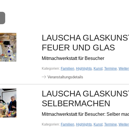
LAUSCHA GLASKUNST
FEUER UND GLAS
Mitmachwerkstatt für Besucher
Kategorien:
Familien
,
Highlights
,
Kunst
,
Termine
,
Weite
Veranstaltungsdetails
LAUSCHA GLASKUNST
SELBERMACHEN
Mitmachwerkstatt für Besucher: Selber mac
Kategorien:
Familien
,
Highlights
,
Kunst
,
Termine
,
Weite