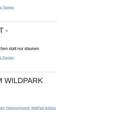
re Themen
 -
hen statt nur staunen
re Themen
M WILDPARK
men
,
Ferienprogramm
,
WildPark Schloss