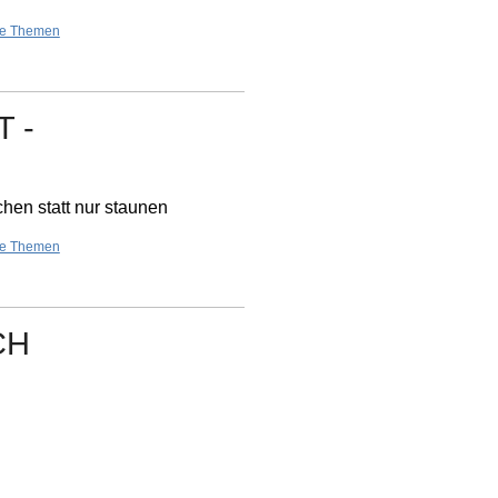
re Themen
 -
hen statt nur staunen
re Themen
CH