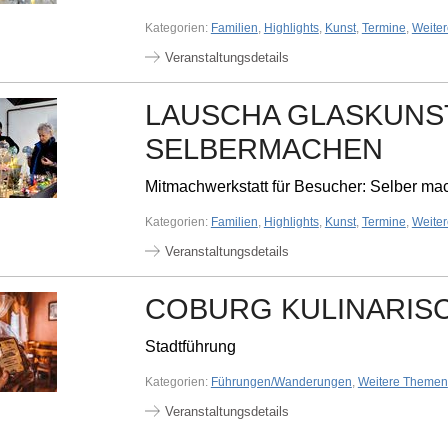
Kategorien:
Familien
,
Highlights
,
Kunst
,
Termine
,
Weite
Veranstaltungsdetails
LAUSCHA GLASKUNST
SELBERMACHEN
Mitmachwerkstatt für Besucher: Selber mac
Kategorien:
Familien
,
Highlights
,
Kunst
,
Termine
,
Weite
Veranstaltungsdetails
COBURG KULINARIS
Stadtführung
Kategorien:
Führungen/Wanderungen
,
Weitere Themen
Veranstaltungsdetails