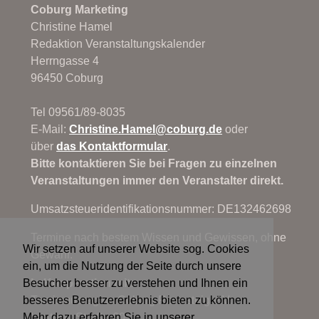
Coburg Marketing
Christine Hamel
Redaktion Veranstaltungskalender
Herrngasse 4
96450 Coburg
Tel 09561/89-8035
E-Mail:
Christine.Hamel@
coburg.de
oder
über
das Kontaktformular
.
Bitte kontaktieren Sie bei Fragen zu einzelnen
Veranstaltungen immer den Veranstalter direkt.
Umsatzsteueridentifikationsnummer: DE132462698
Termine nach bestem Wissen und Gewissen, ohne
Wir setzen auf unserer Website sog. Cookies
Gewähr.
ein, um die Nutzung der Seite durch unsere
In Kooperation mit:
Besucher besser zu verstehen und Ihnen ein
Tourismusregion Coburg.Rennsteig e.V.
besseres Benutzererlebnis bieten zu können.
Lauterer Straße 60
Mehr dazu erfahren Sie in unserer