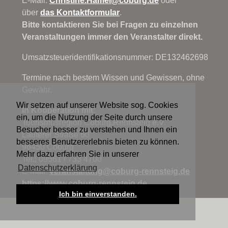
E-Mail:
Christine.Hamel@
coburg.de
oder
über
das Kontaktformular
.
Bitte kontaktieren Sie bei Fragen zu einzelnen
Veranstaltungen immer den Veranstalter direkt.
Umsatzsteueridentifikationsnummer: DE132462698
Termine nach bestem Wissen und Gewissen, ohne
Gewähr.
Wir setzen auf unserer Website sog. Cookies
In Kooperation mit:
ein, um die Nutzung der Seite durch unsere
Tourismusregion Coburg.Rennsteig e.V.
Besucher besser zu verstehen und Ihnen ein
Lauterer Straße 60
besseres Benutzererlebnis bieten zu können.
96450 Coburg
Mehr dazu erfahren Sie in unserer
Tel.: 09561 / 733 4700
Datenschutzerklärung
E-Mail:
veranstaltung@
coburg-rennsteig.de
https://www.coburg-rennsteig.de
Ich bin einverstanden.