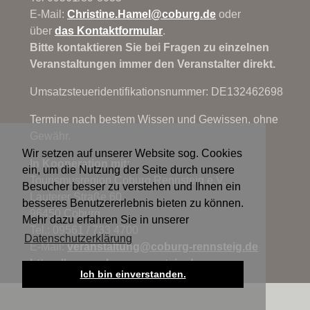
E-Mail:
Christine.Hamel@
coburg.de
oder
über
das Kontaktformular
.
Bitte kontaktieren Sie bei Fragen zu einzelnen
Veranstaltungen immer den Veranstalter direkt.
Umsatzsteueridentifikationsnummer: DE132462698
Termine nach bestem Wissen und Gewissen, ohne
Gewähr.
Wir setzen auf unserer Website sog. Cookies
In Kooperation mit:
ein, um die Nutzung der Seite durch unsere
Tourismusregion Coburg.Rennsteig e.V.
Besucher besser zu verstehen und Ihnen ein
Lauterer Straße 60
besseres Benutzererlebnis bieten zu können.
96450 Coburg
Mehr dazu erfahren Sie in unserer
Tel.: 09561 / 733 4700
Datenschutzerklärung
E-Mail:
veranstaltung@
coburg-rennsteig.de
https://www.coburg-rennsteig.de
Ich bin einverstanden.