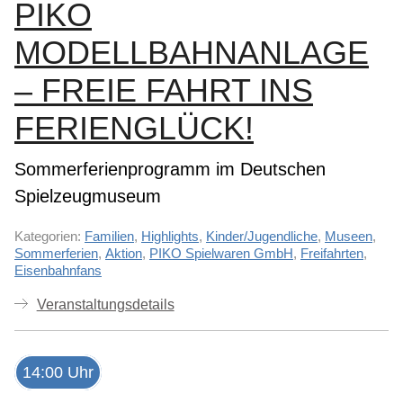
PIKO
MODELLBAHNANLAGE
– FREIE FAHRT INS
FERIENGLÜCK!
Sommerferienprogramm im Deutschen
Spielzeugmuseum
Kategorien:
Familien
,
Highlights
,
Kinder/Jugendliche
,
Museen
,
Sommerferien
,
Aktion
,
PIKO Spielwaren GmbH
,
Freifahrten
,
Eisenbahnfans
Veranstaltungsdetails
14:00 Uhr