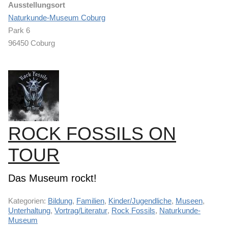
Ausstellungsort
Naturkunde-Museum Coburg
Park 6
96450 Coburg
ROCK FOSSILS ON
TOUR
Das Museum rockt!
Kategorien:
Bildung
,
Familien
,
Kinder/Jugendliche
,
Museen
,
Unterhaltung
,
Vortrag/Literatur
,
Rock Fossils
,
Naturkunde-
Museum