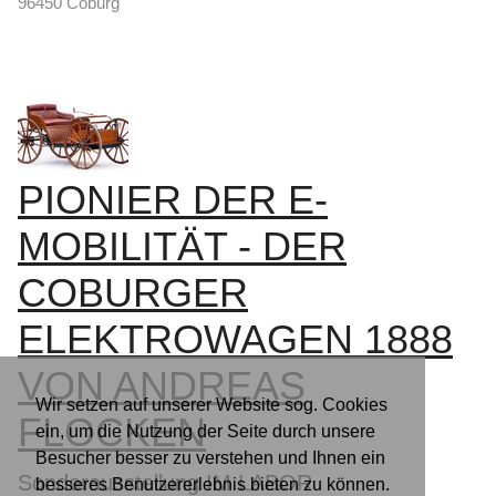
96450 Coburg
PIONIER DER E-
MOBILITÄT - DER
COBURGER
ELEKTROWAGEN 1888
VON ANDREAS
Wir setzen auf unserer Website sog. Cookies
FLOCKEN
ein, um die Nutzung der Seite durch unsere
Besucher besser zu verstehen und Ihnen ein
Sonderausstellung IM LABOR
besseres Benutzererlebnis bieten zu können.